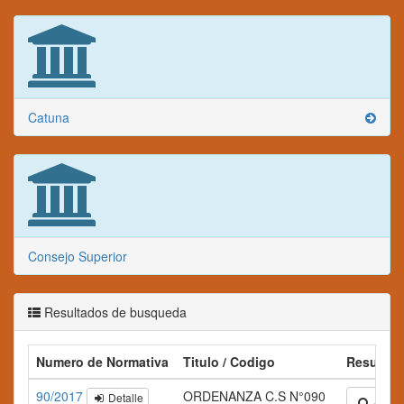
Catuna
Consejo Superior
Resultados de busqueda
Numero de Normativa
Titulo / Codigo
Resumen
90/2017
ORDENANZA C.S N°090
Detalle
Amplia