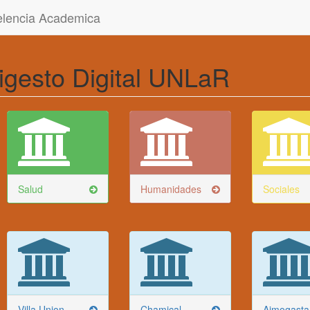
celencia Academica
igesto Digital UNLaR
Salud
Humanidades
Sociales
Villa Union
Chamical
Aimogasta