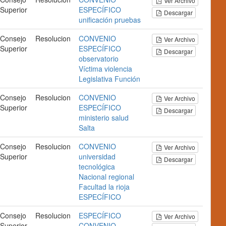
Ver Archivo
Superior
ESPECÍFICO
Descargar
unificación
pruebas
Consejo
Resolucion
CONVENIO
Ver Archivo
Superior
ESPECÍFICO
Descargar
observatorio
Víctima
violencia
Legislativa
Función
Consejo
Resolucion
CONVENIO
Ver Archivo
Superior
ESPECÍFICO
Descargar
ministerio
salud
Salta
Consejo
Resolucion
CONVENIO
Ver Archivo
Superior
universidad
Descargar
tecnológica
Nacional
regional
Facultad
la rioja
ESPECÍFICO
Consejo
Resolucion
ESPECÍFICO
Ver Archivo
Superior
CONVENIO