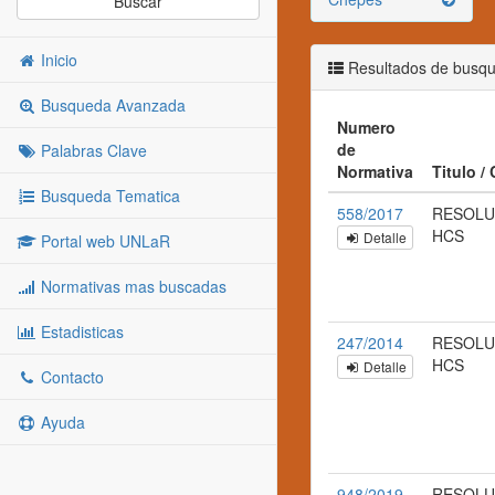
Buscar
Inicio
Resultados de busq
Busqueda Avanzada
Numero
de
Palabras Clave
Normativa
Titulo /
Busqueda Tematica
558/2017
RESOLU
HCS
Detalle
Portal web UNLaR
Normativas mas buscadas
Estadisticas
247/2014
RESOLUC
HCS
Detalle
Contacto
Ayuda
948/2019
RESOLU