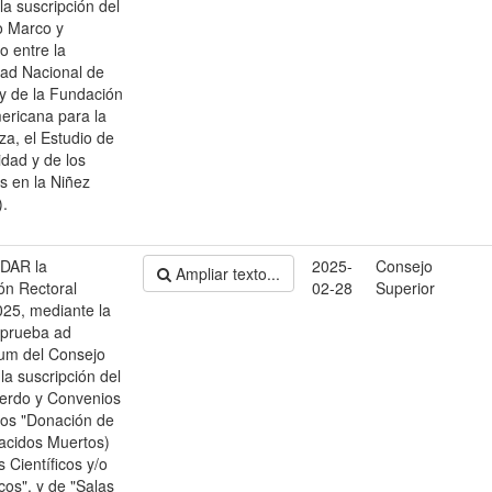
la suscripción del
o Marco y
o entre la
dad Nacional de
 y de la Fundación
ericana para la
a, el Estudio de
idad y de los
s en la Niñez
.
DAR la
2025-
Consejo
Ampliar texto...
ón Rectoral
02-28
Superior
25, mediante la
aprueba ad
um del Consejo
la suscripción del
erdo y Convenios
cos "Donación de
acidos Muertos)
 Científicos y/o
os", y de "Salas