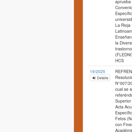
aprueba 
Conveni
Específic
universi
La Rioja
Latinoam
Enseñanz
la Divers
trastorno
(FLEDNI)
HCS
19/2025
REFREN
Resoluci
Detalle
N°007/20
cual se 
referénd
Superior 
Acta Acu
Específi
Fetos (N
con Fines
Académic