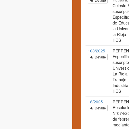
Detalle
Celeste 
suscripc
Específic
de Educa
la Unive
la Rioja
HCS
103/2025
REFREND
Especifi
Detalle
suscripto
Universi
La Rioja 
Trabajo,
Industria
HCS
18/2025
REFREN
Resoluci
Detalle
N°074/20
de febre
mediante