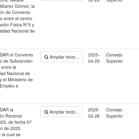
Albarez Gómez, la
ión de Convenio
o entre el centro
ción Física N°5 y
rsidad Nacional de
AR el Convenio
2025-
Consejo
Ampliar texto...
co de Subvención
04-29
Superior
 entre la
dad Nacional de
y el Ministerio de
 Empleo e
.
DAR la
2025-
Consejo
Ampliar texto...
ón Rectoral
02-28
Superior
25, de fecha 07
ro de 2025,
 la cual se