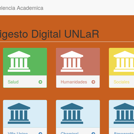
celencia Academica
igesto Digital UNLaR
Salud
Humanidades
Sociales
Villa Union
Chamical
Aimogasta