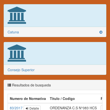
Catuna
Consejo Superior
Resultados de busqueda
Numero de Normativa
Titulo / Codigo
Resu
83/2017
ORDENANZA C.S N°083 HCS
Detalle
A