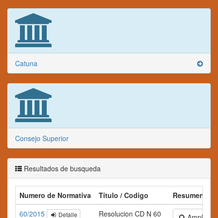
Catuna
Consejo Superior
Resultados de busqueda
Numero de Normativa
Titulo / Codigo
Resumen
60/2015
Resolucion CD N 60
Detalle
Ampliar te