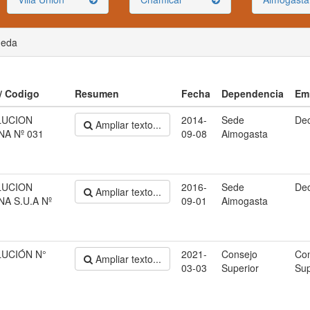
ueda
 / Codigo
Resumen
Fecha
Dependencia
Em
LUCION
2014-
Sede
De
Ampliar texto...
NA Nº 031
09-08
Aimogasta
LUCION
2016-
Sede
De
Ampliar texto...
A S.U.A Nº
09-01
Aimogasta
UCIÓN N°
2021-
Consejo
Co
Ampliar texto...
03-03
Superior
Sup