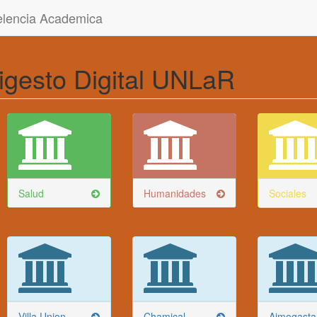
celencia Academica
igesto Digital UNLaR
Salud
Humanidades
Sociales
Villa Union
Chamical
Aimogasta