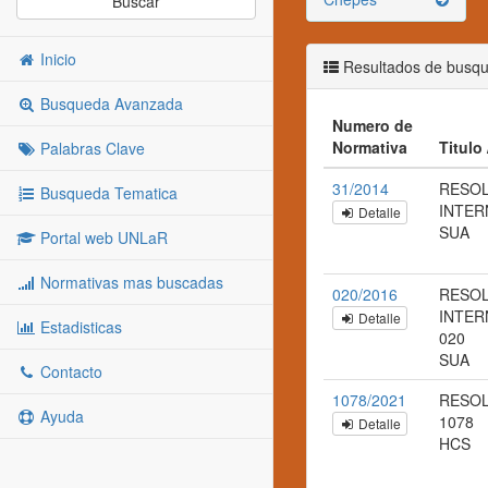
Buscar
Inicio
Resultados de busq
Busqueda Avanzada
Numero de
Normativa
Titulo
Palabras Clave
31/2014
RESO
Busqueda Tematica
INTER
Detalle
SUA
Portal web UNLaR
Normativas mas buscadas
020/2016
RESO
INTERN
Detalle
Estadisticas
020
SUA
Contacto
1078/2021
RESOL
Ayuda
1078
Detalle
HCS