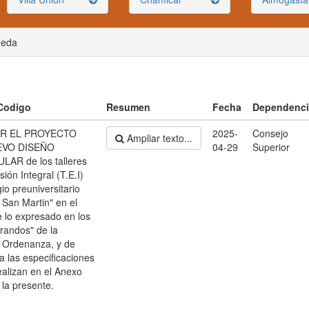
ueda
 Codigo
Resumen
Fecha
Dependenci
R EL PROYECTO
2025-
Consejo
Ampliar texto...
EVO DISEÑO
04-29
Superior
AR de los talleres
ión Integral (T.E.I)
io preuniversitario
 San Martin" en el
 lo expresado en los
randos" de la
 Ordenanza, y de
a las especificaciones
ealizan en el Anexo
 la presente.