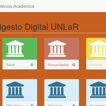
celencia Academica
igesto Digital UNLaR
Salud
Humanidades
Sociales
Villa Union
Chamical
Aimogasta