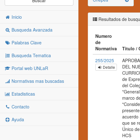
Buscar
Inicio
Resultados de busq
Busqueda Avanzada
Numero
de
Palabras Clave
Normativa
Titulo /
Busqueda Tematica
255/2025
APROBA
DEL NU
Detalle
Portal web UNLaR
CURRICUL
de Expres
Normativas mas buscadas
del Coleg
"General
Estadisticas
marco de
"Conside
Contacto
presente
acuerdo 
Ayuda
que se r
Único de
HCS