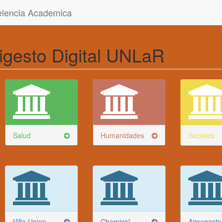
celencia Academica
igesto Digital UNLaR
Salud
Humanidades
Sociales
Villa Union
Chamical
Aimogasta