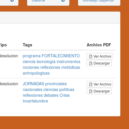
Tipo
Tags
Archivo PDF
esolucion
programa
FORTALECIMIENTO
Ver Archivo
ciencia
tecnología
instrumentos
Descargar
nociones
reflexiones
metódicas
antropologicas
esolucion
JORNADAS
provinciales
Ver Archivo
nacionales
ciencias
políticas
Descargar
reflexiones
debates
Crisis
Incertidumbre