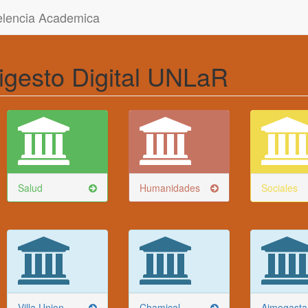
celencia Academica
igesto Digital UNLaR
Salud
Humanidades
Sociales
Villa Union
Chamical
Aimogasta