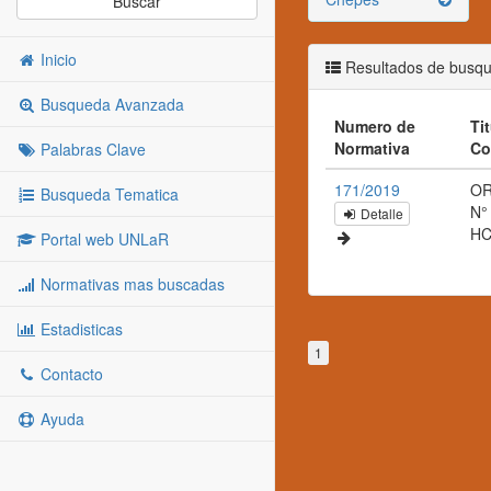
Buscar
Inicio
Resultados de busq
Busqueda Avanzada
Numero de
Tit
Normativa
Co
Palabras Clave
171/2019
O
Busqueda Tematica
N°
Detalle
H
Portal web UNLaR
Normativas mas buscadas
Estadisticas
1
Contacto
Ayuda