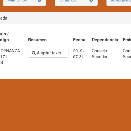
ueda
ulo /
digo
Resumen
Fecha
Dependencia
Emi
RDENANZA
2019-
Consejo
Con
Ampliar texto...
 171
07-31
Superior
Supe
CS