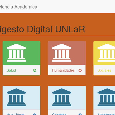
celencia Academica
igesto Digital UNLaR
Salud
Humanidades
Sociales
Villa Union
Chamical
Aimogasta