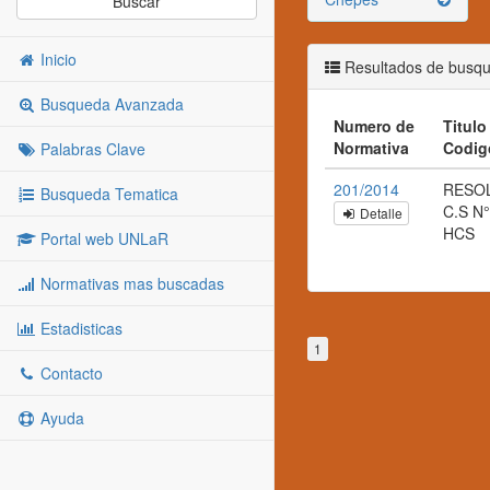
Buscar
Inicio
Resultados de busq
Busqueda Avanzada
Numero de
Titulo 
Normativa
Codig
Palabras Clave
201/2014
RESO
Busqueda Tematica
C.S N°
Detalle
HCS
Portal web UNLaR
Normativas mas buscadas
Estadisticas
1
Contacto
Ayuda