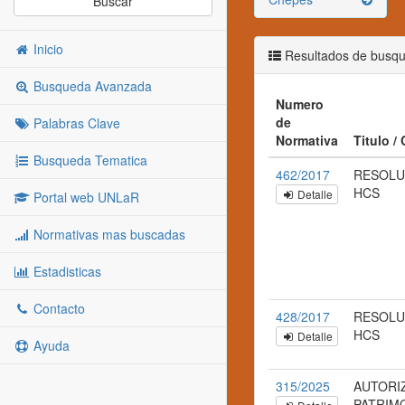
Buscar
Inicio
Resultados de busq
Busqueda Avanzada
Numero
de
Palabras Clave
Normativa
Titulo /
Busqueda Tematica
462/2017
RESOLU
HCS
Detalle
Portal web UNLaR
Normativas mas buscadas
Estadisticas
Contacto
428/2017
RESOLUC
HCS
Detalle
Ayuda
315/2025
AUTORI
PATRIMO