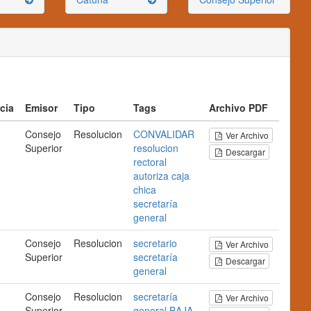
cia
Emisor
Tipo
Tags
Archivo PDF
Consejo
Resolucion
CONVALIDAR
Ver Archivo
Superior
resolucion
Descargar
rectoral
autoriza
caja
chica
secretaría
general
Consejo
Resolucion
secretario
Ver Archivo
Superior
secretaría
Descargar
general
Consejo
Resolucion
secretaría
Ver Archivo
Superior
general
BAJA