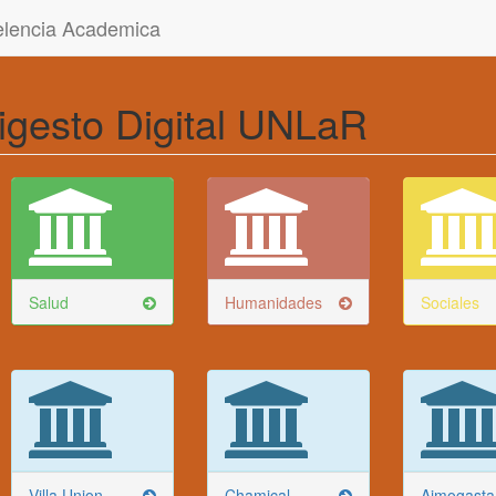
celencia Academica
igesto Digital UNLaR
Salud
Humanidades
Sociales
Villa Union
Chamical
Aimogasta