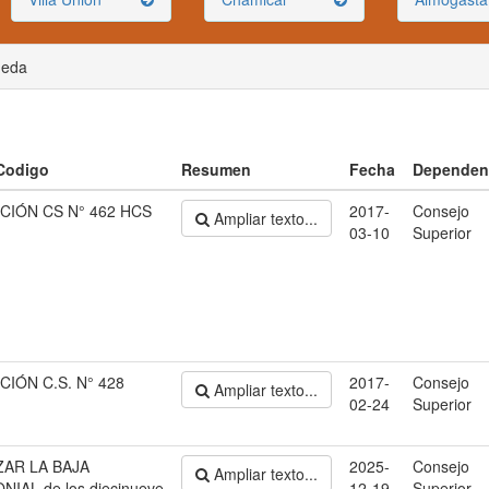
ueda
 Codigo
Resumen
Fecha
Dependen
CIÓN CS N° 462 HCS
2017-
Consejo
Ampliar texto...
03-10
Superior
IÓN C.S. N° 428
2017-
Consejo
Ampliar texto...
02-24
Superior
ZAR LA BAJA
2025-
Consejo
Ampliar texto...
NIAL de los diecinueve
12-19
Superior