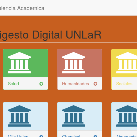
celencia Academica
igesto Digital UNLaR
Salud
Humanidades
Sociales
Villa Union
Chamical
Aimogasta