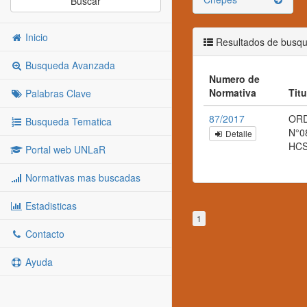
Buscar
Inicio
Resultados de busq
Busqueda Avanzada
Numero de
Normativa
Tit
Palabras Clave
87/2017
ORD
Busqueda Tematica
N°0
Detalle
HC
Portal web UNLaR
Normativas mas buscadas
Estadisticas
1
Contacto
Ayuda