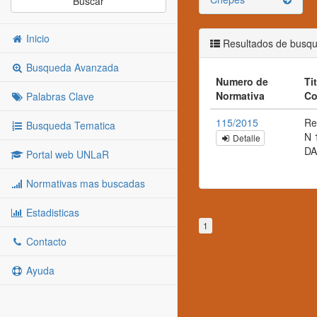
Buscar
Inicio
Resultados de busq
Busqueda Avanzada
Numero de
Tit
Normativa
Co
Palabras Clave
115/2015
Re
Busqueda Tematica
N 
Detalle
DA
Portal web UNLaR
Normativas mas buscadas
Estadisticas
1
Contacto
Ayuda