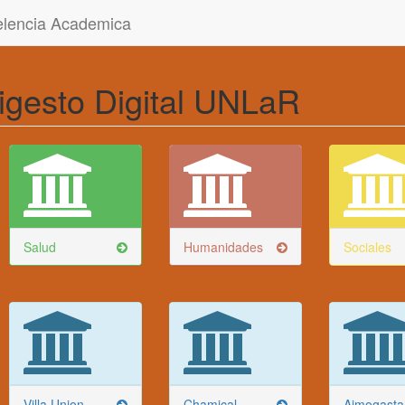
celencia Academica
igesto Digital UNLaR
Salud
Humanidades
Sociales
Villa Union
Chamical
Aimogasta