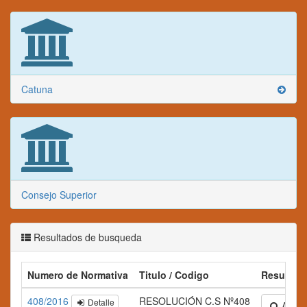
Catuna
Consejo Superior
Resultados de busqueda
Numero de Normativa
Titulo / Codigo
Resumen
408/2016
RESOLUCIÓN C.S Nº408
Detalle
Amplia