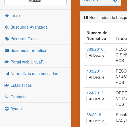
Buscar
Inicio
Resultados de busq
Busqueda Avanzada
Numero de
Normativa
Titul
Palabras Clave
383/2016
RESO
Busqueda Tematica
C.S N
Detalle
HCS
Portal web UNLaR
483/2017
RESO
Normativas mas buscadas
N° 48
Detalle
HCS
Estadisticas
124/2017
ORDE
Contacto
Nº 12
Detalle
HCS
Ayuda
68/2018
Resol
DACy
Detalle