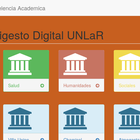
celencia Academica
igesto Digital UNLaR
Salud
Humanidades
Sociales
Villa Union
Chamical
Aimogasta