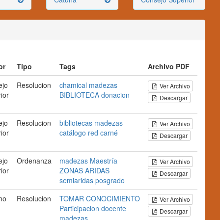
or
Tipo
Tags
Archivo PDF
ejo
Resolucion
chamical
madezas
Ver Archivo
ior
BIBLIOTECA
donacion
Descargar
ejo
Resolucion
bibliotecas
madezas
Ver Archivo
ior
catálogo
red
carné
Descargar
ejo
Ordenanza
madezas
Maestría
Ver Archivo
ior
ZONAS
ARIDAS
Descargar
semiaridas
posgrado
no
Resolucion
TOMAR CONOCIMIENTO
Ver Archivo
Participacion docente
Descargar
madezas