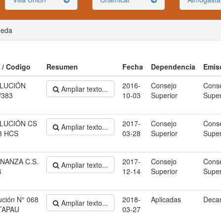
ueda
o / Codigo
Resumen
Fecha
Dependencia
Emis
LUCIÓN
2016-
Consejo
Cons
Ampliar texto...
º383
10-03
Superior
Super
LUCIÓN CS
2017-
Consejo
Cons
Ampliar texto...
3 HCS
03-28
Superior
Super
NANZA C.S.
2017-
Consejo
Cons
Ampliar texto...
4
12-14
Superior
Super
ución N° 068
2018-
Aplicadas
Deca
Ampliar texto...
TAPAU
03-27