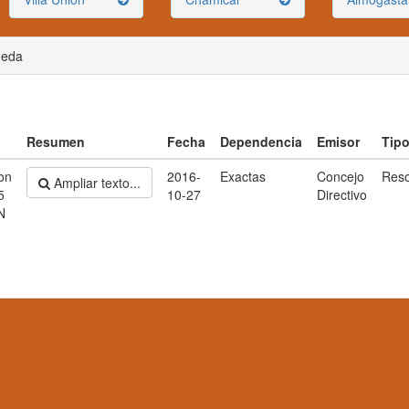
ueda
Resumen
Fecha
Dependencia
Emisor
Tip
on
2016-
Exactas
Concejo
Reso
Ampliar texto...
5
10-27
Directivo
N