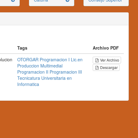
o
Tags
Archivo PDF
lucion
OTORGAR
Programacion I
Lic.en
Ver Archivo
Produccion Multimedial
Descargar
Programacion II
Programacion III
Tecnicatura Universitaria en
Informatica