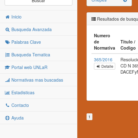
Buscar
Inicio
Resultados de busq
Busqueda Avanzada
Numero
de
Titulo /
Palabras Clave
Normativa
Codigo
Busqueda Tematica
365/2016
Resoluci
CD N 36
Detalle
Portal web UNLaR
DACEFy
Normativas mas buscadas
Estadisticas
Contacto
1
Ayuda