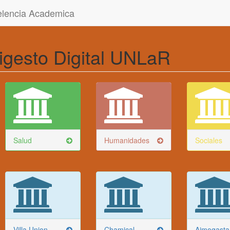
celencia Academica
igesto Digital UNLaR
Salud
Humanidades
Sociales
Villa Union
Chamical
Aimogasta