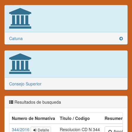
Catuna
Consejo Superior
Resultados de busqueda
Numero de Normativa
Titulo / Codigo
Resumen
344/2016
Resolucion CD N 344
Detalle
Ampliar te