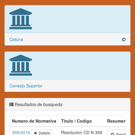
Catuna
Consejo Superior
Resultados de busqueda
Numero de Normativa
Titulo / Codigo
Resumen
309/2016
Resolucion CD N 309
Detalle
Ampliar te