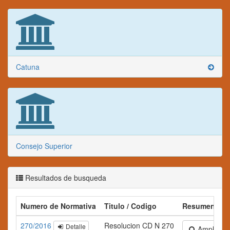
Catuna
Consejo Superior
Resultados de busqueda
Numero de Normativa
Titulo / Codigo
Resumen
270/2016
Resolucion CD N 270
Detalle
Ampliar te