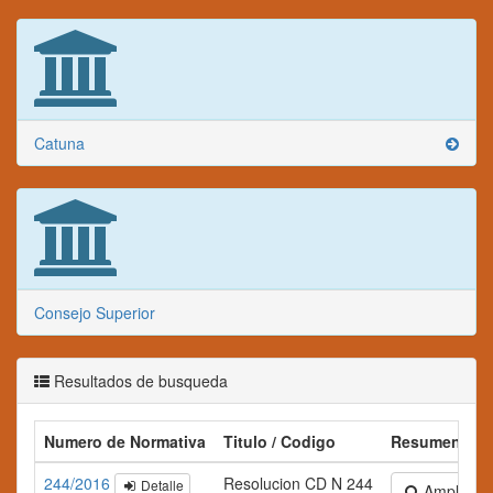
Catuna
Consejo Superior
Resultados de busqueda
Numero de Normativa
Titulo / Codigo
Resumen
244/2016
Resolucion CD N 244
Detalle
Ampliar te