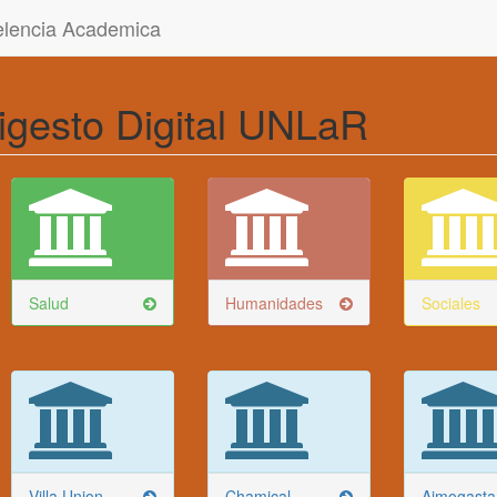
celencia Academica
igesto Digital UNLaR
Salud
Humanidades
Sociales
Villa Union
Chamical
Aimogasta