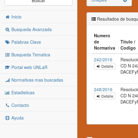
Buscar
Inicio
Resultados de busq
Busqueda Avanzada
Numero
de
Titulo /
Palabras Clave
Normativa
Codigo
Busqueda Tematica
242/2016
Resoluci
CD N 24
Detalle
Portal web UNLaR
DACEFy
Normativas mas buscadas
248/2016
Resoluci
Estadisticas
CD N 24
Detalle
DACEFy
Contacto
Ayuda