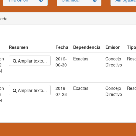
ueda
Resumen
Fecha
Dependencia
Emisor
Tip
on
2016-
Exactas
Concejo
Reso
Ampliar texto...
2
06-30
Directivo
N
on
2016-
Exactas
Concejo
Reso
Ampliar texto...
8
07-28
Directivo
N