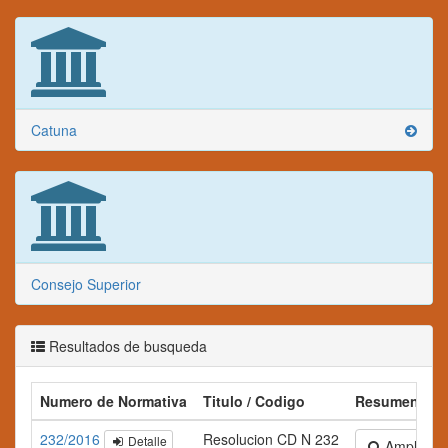
Catuna
Consejo Superior
Resultados de busqueda
Numero de Normativa
Titulo / Codigo
Resumen
232/2016
Resolucion CD N 232
Detalle
Ampliar te