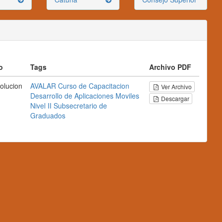
o
Tags
Archivo PDF
olucion
AVALAR
Curso de Capacitacion
Ver Archivo
Desarrollo de Aplicaciones Moviles
Descargar
Nivel II
Subsecretario de
Graduados