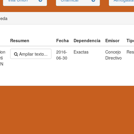
ueda
Resumen
Fecha
Dependencia
Emisor
Tip
ion
2016-
Exactas
Concejo
Res
Ampliar texto...
26
06-30
Directivo
yN