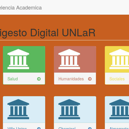
celencia Academica
igesto Digital UNLaR
Salud
Humanidades
Sociales
Villa Union
Chamical
Aimogasta