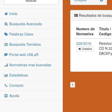
Buscar
Inicio
Resultados de busq
Busqueda Avanzada
Numero de
Titulo /
Normativa
Codigo
Palabras Clave
226/2016
Resoluc
Busqueda Tematica
CD N 2
Detalle
DACEF
Portal web UNLaR
Normativas mas buscadas
Estadisticas
1
Contacto
Ayuda