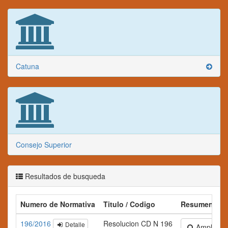
Catuna
Consejo Superior
Resultados de busqueda
Numero de Normativa
Titulo / Codigo
Resumen
196/2016
Resolucion CD N 196
Detalle
Ampliar te