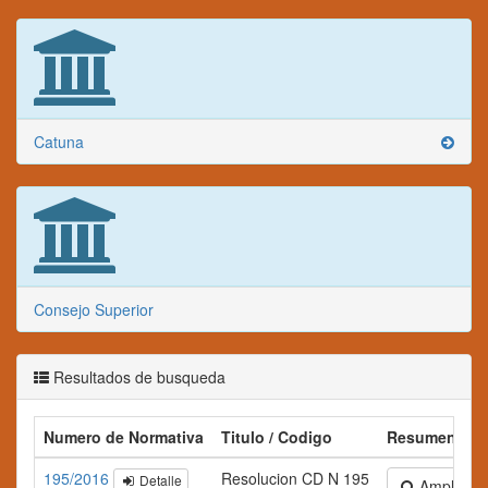
Catuna
Consejo Superior
Resultados de busqueda
Numero de Normativa
Titulo / Codigo
Resumen
195/2016
Resolucion CD N 195
Detalle
Ampliar te