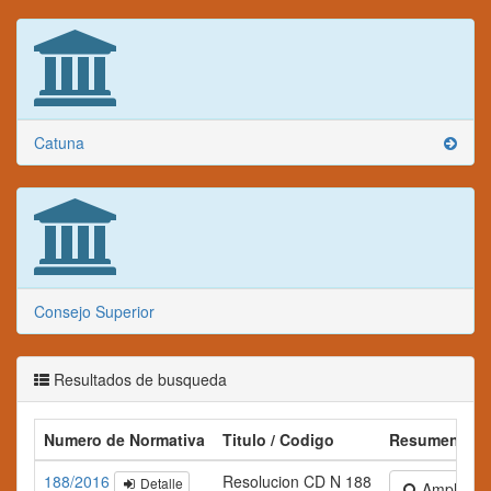
Catuna
Consejo Superior
Resultados de busqueda
Numero de Normativa
Titulo / Codigo
Resumen
188/2016
Resolucion CD N 188
Detalle
Ampliar te