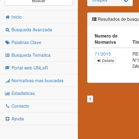
Buscar
Inicio
Resultados de busq
Busqueda Avanzada
Numero de
Normativa
Tit
Palabras Clave
71/2015
RE
Busqueda Tematica
N°
Detalle
DA
Portal web UNLaR
Normativas mas buscadas
Estadisticas
1
Contacto
Ayuda