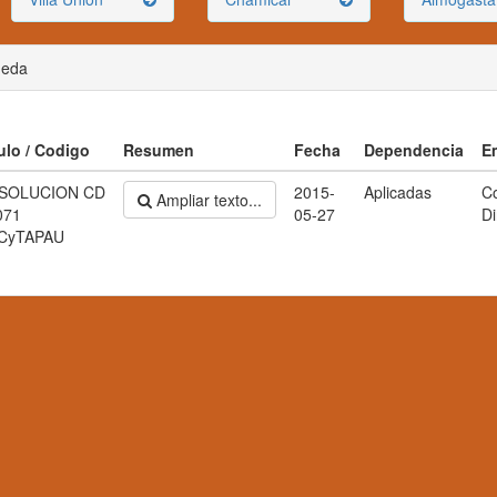
ueda
ulo / Codigo
Resumen
Fecha
Dependencia
E
SOLUCION CD
2015-
Aplicadas
C
Ampliar texto...
071
05-27
Di
CyTAPAU