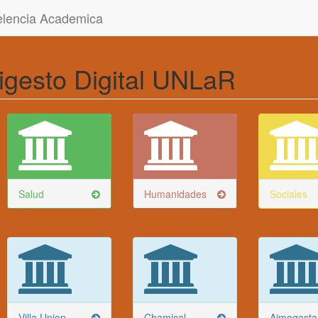
celencia Academica
igesto Digital UNLaR
Salud
Humanidades
Sociales
Villa Union
Chamical
Aimogasta