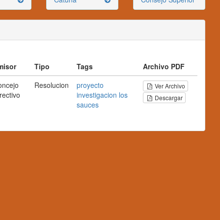
misor
Tipo
Tags
Archivo PDF
oncejo
Resolucion
proyecto
Ver Archivo
rectivo
investigacion
los
Descargar
sauces