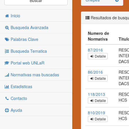
Buscar
Inicio
Resultados de busq
Busqueda Avanzada
Numero de
Normativa
Titul
Palabras Clave
87/2016
RES
Busqueda Tematica
INTE
Detalle
DACS
Portal web UNLaR
86/2016
RES
Normativas mas buscadas
INTE
Detalle
DACS
Estadisticas
118/2013
RESO
Contacto
HCS
Detalle
Ayuda
810/2019
RESO
HCS
Detalle