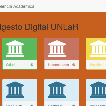
celencia Academica
igesto Digital UNLaR
Salud
Humanidades
Sociales
Villa Union
Chamical
Aimogasta