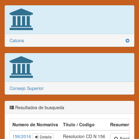
Catuna
Consejo Superior
Resultados de busqueda
Numero de Normativa
Titulo / Codigo
Resumen
156/2016
Resolucion CD N 156
Detalle
Ampliar te