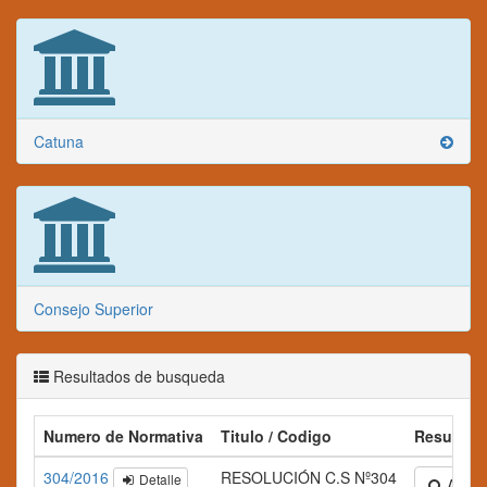
Catuna
Consejo Superior
Resultados de busqueda
Numero de Normativa
Titulo / Codigo
Resumen
304/2016
RESOLUCIÓN C.S Nº304
Detalle
Amplia