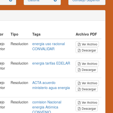
or
Tipo
Tags
Archivo PDF
ejo
Resolucion
energia
uso racional
Ver Archivo
ior
CONVALIDAR
Descargar
ejo
Resolucion
energia
tarifas
EDELAR
Ver Archivo
ior
Descargar
ejo
Resolucion
ACTA
acuerdo
Ver Archivo
ior
ministerio
agua
energia
Descargar
ejo
Resolucion
comision
Nacional
Ver Archivo
ior
energia
Atómica
Descargar
CONVENIO