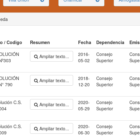
ueda
lo / Codigo
Resumen
Fecha
Dependencia
Emis
OLUCIÓN
2016-
Consejo
Cons
Ampliar texto...
Nº303
05-02
Superior
Super
OLUCIÓN
2018-
Consejo
Cons
Ampliar texto...
N° 790
12-20
Superior
Super
lución C.S.
2020-
Consejo
Cons
Ampliar texto...
004
05-29
Superior
Super
lución C.S.
2020-
Consejo
Cons
Ampliar texto...
009
06-30
Superior
Super