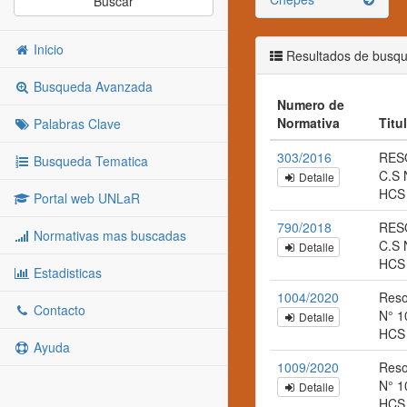
Buscar
Inicio
Resultados de busq
Busqueda Avanzada
Numero de
Normativa
Titu
Palabras Clave
303/2016
RES
Busqueda Tematica
C.S 
Detalle
HCS
Portal web UNLaR
790/2018
RES
Normativas mas buscadas
C.S 
Detalle
HCS
Estadisticas
1004/2020
Reso
Contacto
N° 1
Detalle
HCS
Ayuda
1009/2020
Reso
N° 1
Detalle
HCS