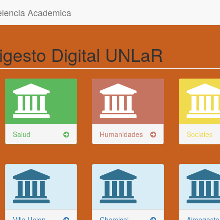
celencia Academica
igesto Digital UNLaR
Salud
Humanidades
Sociales
Villa Union
Chamical
Aimogasta