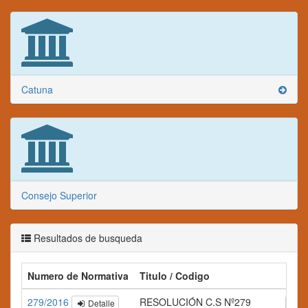
Catuna
Consejo Superior
Resultados de busqueda
Numero de Normativa
Titulo / Codigo
Res
279/2016
RESOLUCIÓN C.S Nº279
Detalle
A