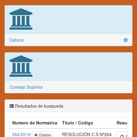
Catuna
Consejo Superior
Resultados de busqueda
Numero de Normativa
Titulo / Codigo
Resumen
264/2016
RESOLUCIÓN C.S Nº264
Detalle
Amplia