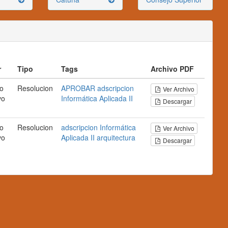
r
Tipo
Tags
Archivo PDF
o
Resolucion
APROBAR
adscripcion
Ver Archivo
vo
Informática Aplicada II
Descargar
o
Resolucion
adscripcion
Informática
Ver Archivo
vo
Aplicada II
arquitectura
Descargar