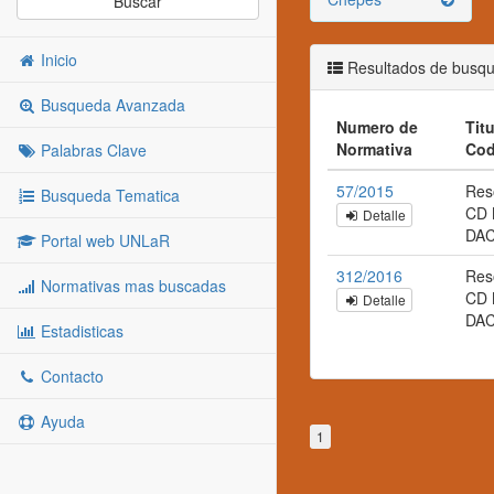
Buscar
Inicio
Resultados de busq
Busqueda Avanzada
Numero de
Titu
Normativa
Cod
Palabras Clave
57/2015
Res
Busqueda Tematica
CD 
Detalle
DA
Portal web UNLaR
312/2016
Res
Normativas mas buscadas
CD 
Detalle
DA
Estadisticas
Contacto
Ayuda
1