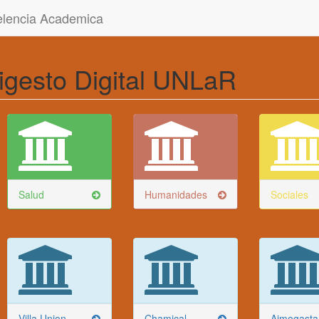
celencia Academica
igesto Digital UNLaR
Salud
Humanidades
Sociales
Villa Union
Chamical
Aimogasta