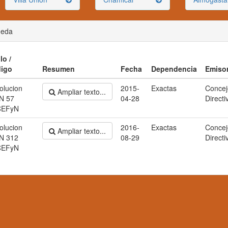
ueda
lo /
igo
Resumen
Fecha
Dependencia
Emiso
olucion
2015-
Exactas
Concej
Ampliar texto...
N 57
04-28
Directi
CEFyN
olucion
2016-
Exactas
Concej
Ampliar texto...
N 312
08-29
Directi
CEFyN