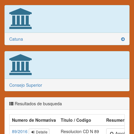
Catuna
Consejo Superior
Resultados de busqueda
Numero de Normativa
Titulo / Codigo
Resumen
89/2016
Resolucion CD N 89
Detalle
Ampliar te