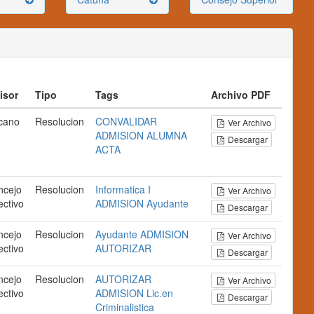
isor
Tipo
Tags
Archivo PDF
cano
Resolucion
CONVALIDAR
Ver Archivo
ADMISION
ALUMNA
Descargar
ACTA
ncejo
Resolucion
Informatica I
Ver Archivo
ectivo
ADMISION
Ayudante
Descargar
ncejo
Resolucion
Ayudante
ADMISION
Ver Archivo
ectivo
AUTORIZAR
Descargar
ncejo
Resolucion
AUTORIZAR
Ver Archivo
ectivo
ADMISION
Lic.en
Descargar
Criminalistica