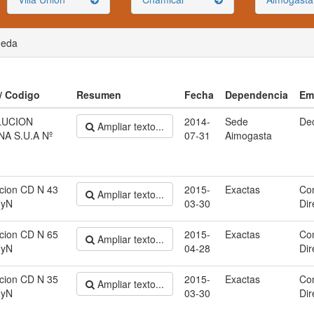
ueda
 / Codigo
Resumen
Fecha
Dependencia
Em
LUCION
2014-
Sede
De
Ampliar texto...
A S.U.A Nº
07-31
Aimogasta
cion CD N 43
2015-
Exactas
Co
Ampliar texto...
yN
03-30
Dir
cion CD N 65
2015-
Exactas
Co
Ampliar texto...
yN
04-28
Dir
cion CD N 35
2015-
Exactas
Co
Ampliar texto...
yN
03-30
Dir