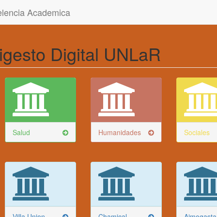
celencia Academica
igesto Digital UNLaR
Salud
Humanidades
Sociales
Villa Union
Chamical
Aimogasta