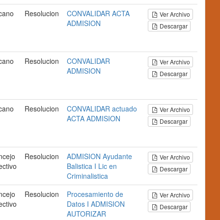
cano
Resolucion
CONVALIDAR
ACTA
Ver Archivo
ADMISION
Descargar
cano
Resolucion
CONVALIDAR
Ver Archivo
ADMISION
Descargar
cano
Resolucion
CONVALIDAR
actuado
Ver Archivo
ACTA
ADMISION
Descargar
ncejo
Resolucion
ADMISION
Ayudante
Ver Archivo
ectivo
Balistica I
Lic en
Descargar
Criminalistica
ncejo
Resolucion
Procesamiento de
Ver Archivo
ectivo
Datos I
ADMISION
Descargar
AUTORIZAR