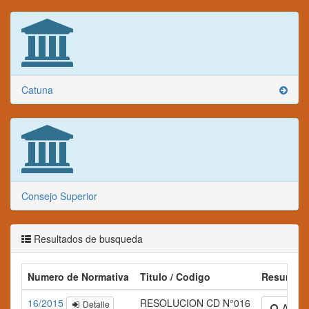
Catuna
Consejo Superior
Resultados de busqueda
Numero de Normativa
Titulo / Codigo
Resumen
16/2015
RESOLUCION CD N°016
Detalle
Amplia