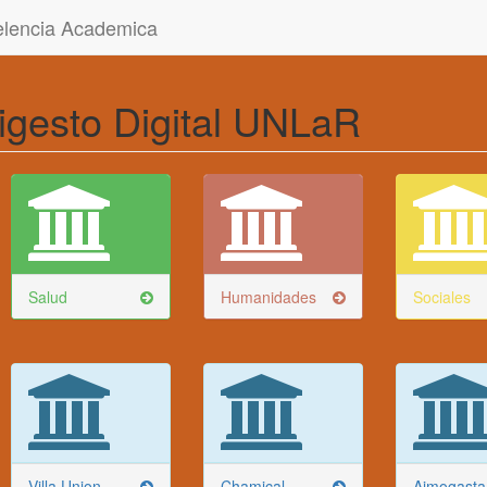
celencia Academica
igesto Digital UNLaR
Salud
Humanidades
Sociales
Villa Union
Chamical
Aimogasta