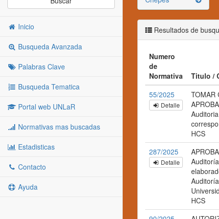
Buscar
Inicio
Resultados de busq
Busqueda Avanzada
Numero
de
Palabras Clave
Normativa
Titulo /
Busqueda Tematica
55/2025
TOMAR 
APROBAR
Detalle
Portal web UNLaR
Auditoria
correspo
Normativas mas buscadas
HCS
Estadisticas
287/2025
APROBAR
Auditorí
Detalle
Contacto
elaborad
Auditoría
Ayuda
Universi
HCS
90/2025
AUTORI