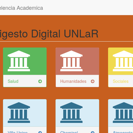
celencia Academica
igesto Digital UNLaR
Salud
Humanidades
Sociales
Villa Union
Chamical
Aimogasta