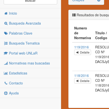
Buscar
Inicio
Resultados de busq
Busqueda Avanzada
Numero
de
Titulo /
Palabras Clave
Normativa
Codigo
Busqueda Tematica
119/2016
RESOLU
CD Nº
Detalle
Portal web UNLaR
119/201
DACSJy
Normativas mas buscadas
Estadisticas
118/2016
RESOLU
CD Nº
Detalle
Contacto
118/201
DACSJy
Ayuda