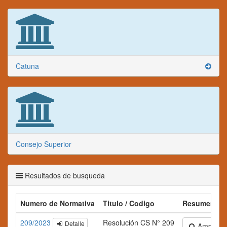
Catuna
Consejo Superior
Resultados de busqueda
Numero de Normativa
Titulo / Codigo
Resumen
209/2023
Resolución CS N° 209
Detalle
Ampliar te