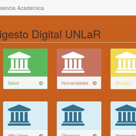
celencia Academica
igesto Digital UNLaR
Salud
Humanidades
Sociales
Villa Union
Chamical
Aimogasta