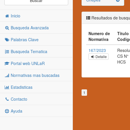
Buscar
Inicio
Resultados de busq
Busqueda Avanzada
Numero de
Titulo 
Normativa
Codig
Palabras Clave
167/2023
Resolu
Busqueda Tematica
CS N°
Detalle
HCS
Portal web UNLaR
Normativas mas buscadas
Estadisticas
1
Contacto
Ayuda