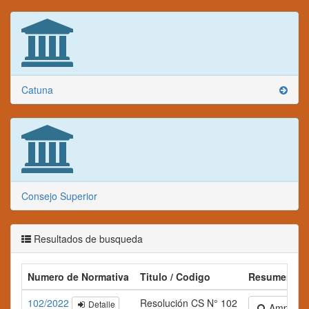
Catuna
Consejo Superior
Resultados de busqueda
Numero de Normativa
Titulo / Codigo
Resumen
102/2022
Resolución CS N° 102
Detalle
Ampliar te