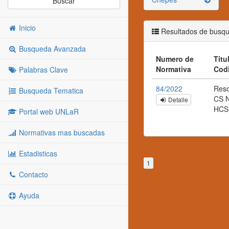
Buscar
Inicio
Resultados de busq
Busqueda Avanzada
Numero de
Titul
Normativa
Cod
Palabras Clave
84/2022
Reso
Busqueda Tematica
CS N
Detalle
HCS
Portal web UNLaR
Normativas mas buscadas
Estadisticas
1
Contacto
Ayuda