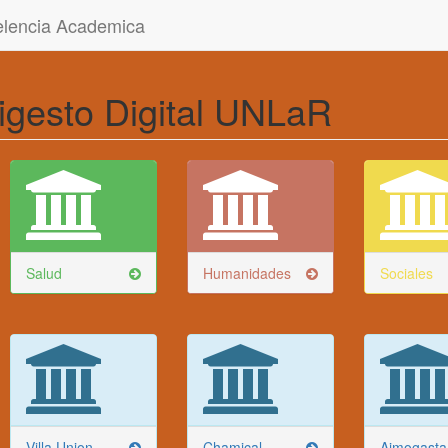
celencia Academica
igesto Digital UNLaR
Salud
Humanidades
Sociales
Villa Union
Chamical
Aimogasta