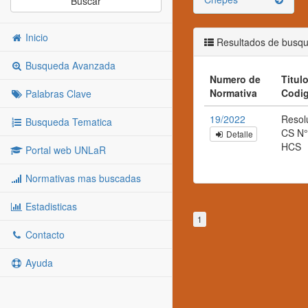
Buscar
Inicio
Resultados de busq
Busqueda Avanzada
Numero de
Titulo
Normativa
Codi
Palabras Clave
19/2022
Resol
Busqueda Tematica
CS N°
Detalle
HCS
Portal web UNLaR
Normativas mas buscadas
Estadisticas
1
Contacto
Ayuda