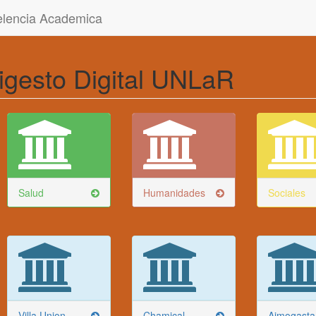
celencia Academica
igesto Digital UNLaR
Salud
Humanidades
Sociales
Villa Union
Chamical
Aimogasta