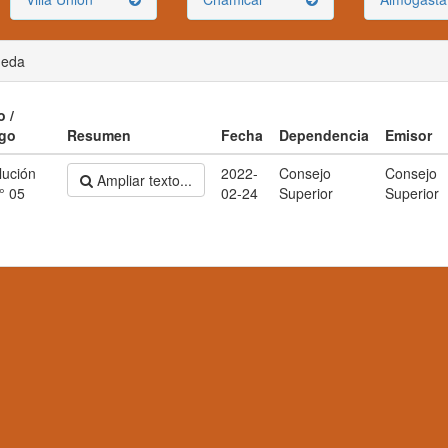
ueda
o /
go
Resumen
Fecha
Dependencia
Emisor
lución
2022-
Consejo
Consejo
Ampliar texto...
° 05
02-24
Superior
Superior