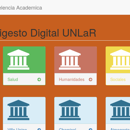
celencia Academica
igesto Digital UNLaR
Salud
Humanidades
Sociales
Villa Union
Chamical
Aimogasta