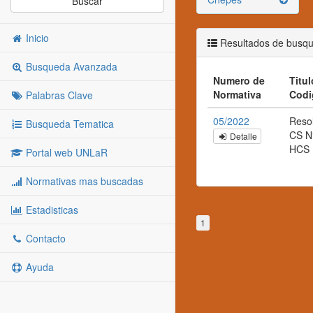
Buscar
Inicio
Resultados de busq
Busqueda Avanzada
Numero de
Titul
Normativa
Codi
Palabras Clave
05/2022
Reso
Busqueda Tematica
CS N
Detalle
HCS
Portal web UNLaR
Normativas mas buscadas
Estadisticas
1
Contacto
Ayuda