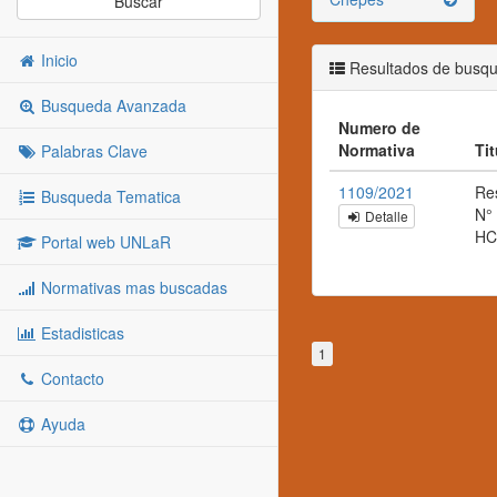
Buscar
Inicio
Resultados de busq
Busqueda Avanzada
Numero de
Normativa
Ti
Palabras Clave
1109/2021
Re
Busqueda Tematica
N°
Detalle
HC
Portal web UNLaR
Normativas mas buscadas
Estadisticas
1
Contacto
Ayuda