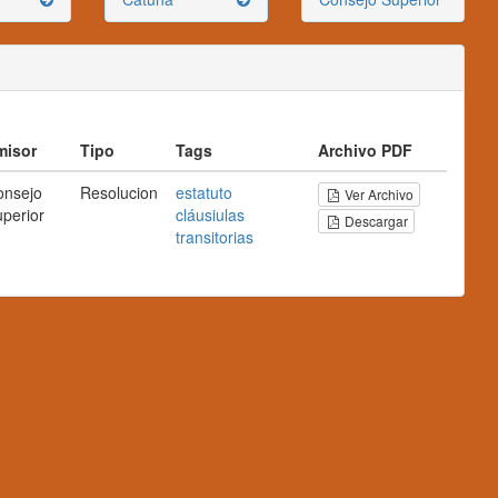
misor
Tipo
Tags
Archivo PDF
onsejo
Resolucion
estatuto
Ver Archivo
perior
cláusiulas
Descargar
transitorias