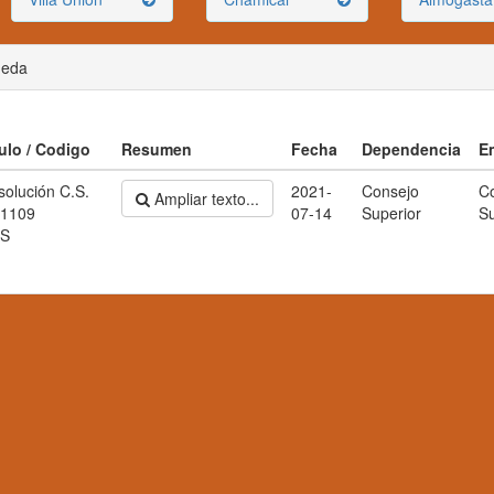
ueda
tulo / Codigo
Resumen
Fecha
Dependencia
E
solución C.S.
2021-
Consejo
C
Ampliar texto...
 1109
07-14
Superior
Su
S