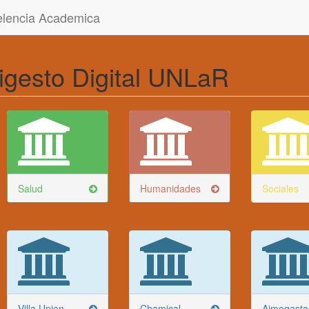
celencia Academica
igesto Digital UNLaR
Salud
Humanidades
Sociales
Villa Union
Chamical
Aimogasta