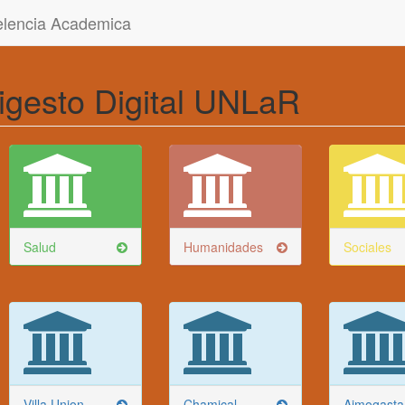
celencia Academica
igesto Digital UNLaR
Salud
Humanidades
Sociales
Villa Union
Chamical
Aimogasta