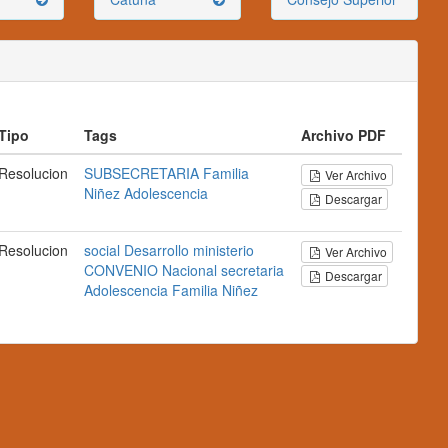
Tipo
Tags
Archivo PDF
Resolucion
SUBSECRETARIA
Familia
Ver Archivo
Niñez
Adolescencia
Descargar
Resolucion
social
Desarrollo
ministerio
Ver Archivo
CONVENIO
Nacional
secretaria
Descargar
Adolescencia
Familia
Niñez