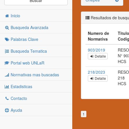
Buscar
Inicio
Resultados de busq
Busqueda Avanzada
Numero de
Titulo
Normativa
Codi
Palabras Clave
903/2019
RESO
Busqueda Tematica
N° 90
Detalle
HCS
Portal web UNLaR
218/2023
RESO
Normativas mas buscadas
218
Detalle
HCS
Estadisticas
Contacto
Ayuda
1