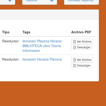
Tipo
Tags
Archivo PDF
Resolucion
donacion
Placona
Horacio
Ver Archivo
BIBLIOTECA
Libro
Teoría
Descargar
Informacion
Resolucion
donacion
Horacio
Placona
Ver Archivo
Descargar