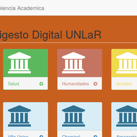
celencia Academica
igesto Digital UNLaR
Salud
Humanidades
Sociales
Villa Union
Chamical
Aimogasta