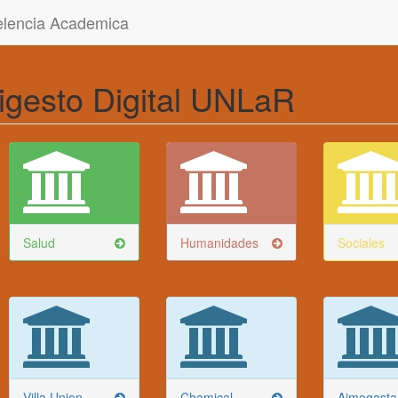
celencia Academica
igesto Digital UNLaR
Salud
Humanidades
Sociales
Villa Union
Chamical
Aimogasta