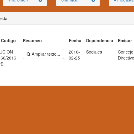
ueda
/ Codigo
Resumen
Fecha
Dependencia
Emisor
UCION
2016-
Sociales
Concejo
Ampliar texto...
066/2016
02-25
Directiv
yE