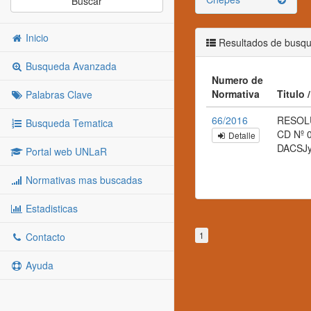
Buscar
Inicio
Resultados de busq
Busqueda Avanzada
Numero de
Normativa
Titulo 
Palabras Clave
66/2016
RESOL
Busqueda Tematica
CD Nº 
Detalle
DACSJ
Portal web UNLaR
Normativas mas buscadas
Estadisticas
1
Contacto
Ayuda