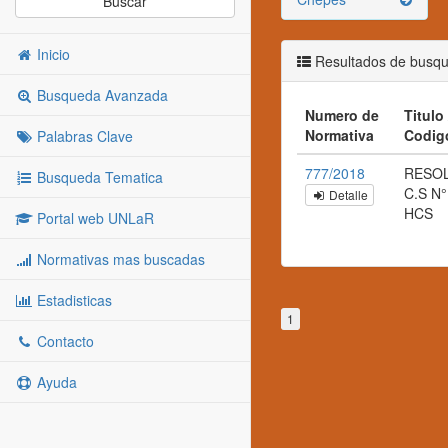
Buscar
Inicio
Resultados de busq
Busqueda Avanzada
Numero de
Titulo 
Normativa
Codig
Palabras Clave
777/2018
RESO
Busqueda Tematica
C.S N°
Detalle
HCS
Portal web UNLaR
Normativas mas buscadas
Estadisticas
1
Contacto
Ayuda