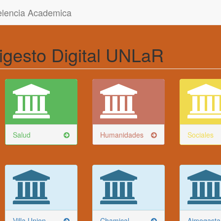
celencia Academica
igesto Digital UNLaR
Salud
Humanidades
Sociales
Villa Union
Chamical
Aimogasta